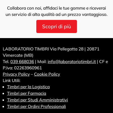
Collabora con noi, affidaci le tue gomme e riceverai
un servizio di alta qualità ad un prezzo vantaggioso.
Scopri di più
LABORATORIO TIMBRI Via Pellegatta 28 | 20871
Vimercate (MB)
Tel.
039 668036
| Mail:
info@laboratoriotimbri.it
| CF e
P.Iva: 02263960961
Privacy Policy
–
Cookie Policy
Link Utili:
Timbri per la Logistica
Timbri per Farmacia
Timbri per Studi Amministrativi
Timbri per Ordini Professionali